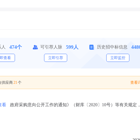
474个
599人
44
系人
可引荐人脉
历史招中标信息
即查看
立即引荐
立即监控
21
查看详
在供应商
个
查看
政府采购意向公开工作的通知》（财库〔2020〕10号）等有关规定
：