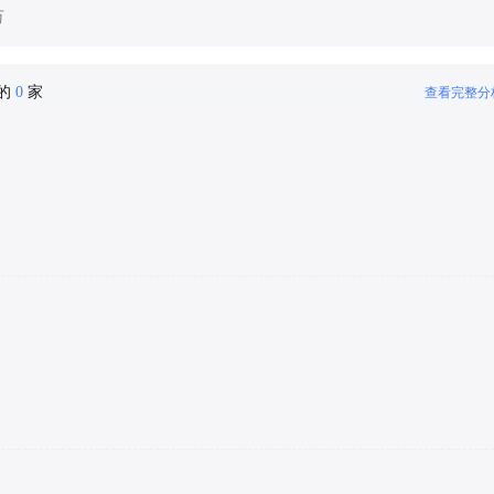
万
密的
0
家
查看完整分