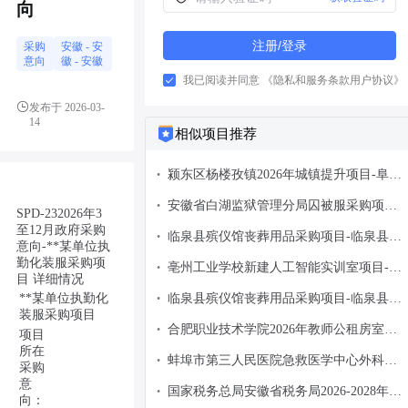
向
注册/登录
采购
安徽
-
安
意向
徽
- 安徽
我已阅读并同意
《隐私和服务条款用户协议》
发布于 2026-03-
14
相似项目推荐
颍东区杨楼孜镇2026年城镇提升项目-阜阳
•
市颍东区杨楼孜镇人民政府-政府采购意向
安徽省白湖监狱管理分局囚被服采购项目-
•
SPD-232026年3
安徽省白湖监狱管理分局-政府采购意向
至12月政府采购
临泉县殡仪馆丧葬用品采购项目-临泉县民
•
意向-**某单位执
政局-政府采购意向
勤化装服采购项
亳州工业学校新建人工智能实训室项目-亳
•
目 详细情况
州工业学校-政府采购意向
**某单位执勤化
临泉县殡仪馆丧葬用品采购项目-临泉县殡
•
装服采购项目
仪馆丧葬用品采购项目主要为临泉县殡仪
合肥职业技术学院2026年教师公租房室内
•
项目
馆-政府采购意向
家具购置（第二批）-合肥职业技术学院-
所在
蚌埠市第三人民医院急救医学中心外科大
•
采购
政府采购意向
楼二期项目新建综合病房楼病人床采购及
意
国家税务总局安徽省税务局2026-2028年税
•
向：
安装项目-蚌埠市第三人民医院-政府采购