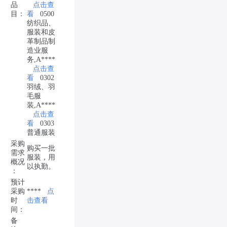
品
点击查
目：
看
0500
纺织品、
服装和皮
革制品制
造业服
务,A****
点击查
看
0302
羽绒、羽
毛服
装,A****
点击查
看
0303
普通服装
采购
购买一批
需求
服装，用
概况
以执勤。
：
预计
采购
****
点
时
击查看
间：
备