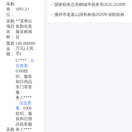
务制服制作采购项目-国家税务总局安徽省
采购
意向
国家税务总局桐城市税务局2026-2028年税
•
税务局-政府采购意向
单
SPD-23
务制服制作采购项目-国家税务总局桐城市
位：
滁州市老嘉山国有林场2026年省财政林业
•
税务局-政府采购意向
采购
**某单位
转移支付资金省地共建森林专业防扑火 队
项目
执勤化装
伍正规化装备物资采购项目-滁州市老嘉山
名
服采购项
国有林场-政府采购意向
称：
目
预算
140.000000
万元(人民
金
币)
额：
C****
点
击查看
0300纺
织、服装
和日用品
专门零售
服
务,C****
点击查
看
0300
纺织、服
装和日用
品批发服
采购
务,C****