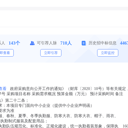
143个
710人
44
系人
可引荐人脉
历史招中标信息
即查看
立即引荐
立即监控
查看
政府采购意向公开工作的通知》（财库〔2020〕10号）等有关规定
 序号 采购项目名称 采购需求概况 预算金额（万元） 预计采购时间 备注
法》第二十二条；
求：本项目专门面向中小企业（提供中小企业声明函）
要求为准
服、春秋、夏季、冬季执勤服、防寒大衣、防寒大衣、帽子、雨衣、
套执勤制式服装及配套用品；
执勤队伍规范化、标准化、正规化建设，统一执勤着装形象，保障执
16