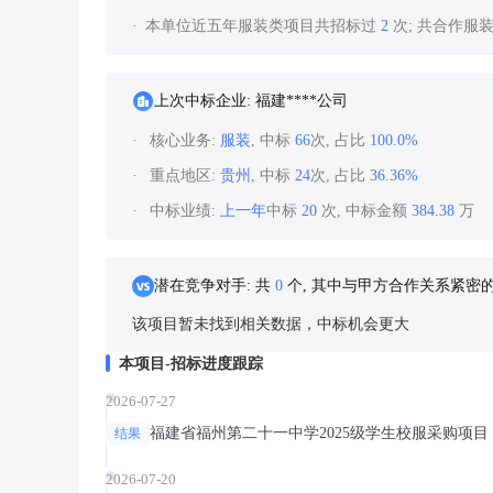
本单位近五年服装类项目共招标过
2
次; 共合作服
上次中标企业: 福建****公司
核心业务:
服装
, 中标
66
次, 占比
100.0%
重点地区:
贵州
, 中标
24
次, 占比
36.36%
中标业绩:
上一年
中标
20
次, 中标金额
384.38
万
潜在竞争对手: 共
0
个, 其中与甲方合作关系紧密
该项目暂未找到相关数据，中标机会更大
本项目-招标进度跟踪
2026-07-27
福建省福州第二十一中学2025级学生校服采购项目
结果
2026-07-20