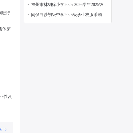
福州市林则徐小学2025-2026学年2025级校
•
服选用采购采购更正公告（第一次）
别进行
闽侯白沙初级中学2025级学生校服采购项
•
目采购更正公告（第一次）
集体穿
业性及
析