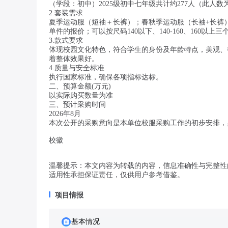
（学段：初中）2025级初中七年级共计约277人（此
2.套装需求
夏季运动服（短袖＋长裤）；春秋季运动服（长袖+长裤
单件的报价；可以按尺码140以下、140-160、160以
3.款式要求
体现校园文化特色，符合学生的身份及年龄特点，美观、得
着整体效果好。
4.质量与安全标准
执行国家标准，确保各项指标达标。
二、预算金额(万元)
以实际购买数量为准
三、预计采购时间
2026年8月
本次公开的采购意向是本单位校服采购工作的初步安排，
校徽
温馨提示：本文内容为转载的内容，信息准确性与完整性
适用性承担保证责任，仅供用户参考借鉴。
项目情报
基本情况