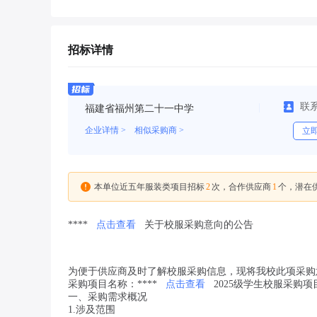
招标详情
联
福建省福州第二十一中学
企业详情 >
相似采购商 >
立
2
1
本单位近五年服装类项目招标
次，合作供应商
个，潜在
****
点击查看
关于校服采购意向的公告
为便于供应商及时了解校服采购信息，现将我校此项采购
采购项目名称：****
点击查看
2025级学生校服采购项
一、采购需求概况
1.涉及范围