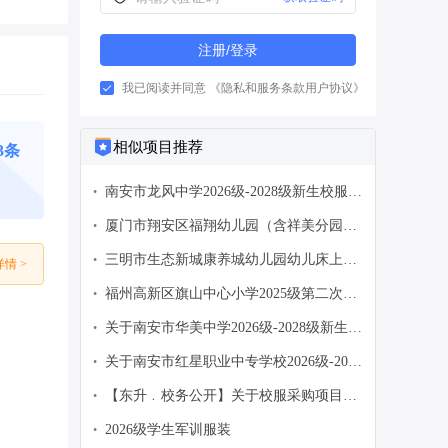
注册/登录
我已阅读并同意
《隐私和服务条款用户协议》
相似项目推荐
3条
南安市龙风中学2026级-2028级新生校服采
•
购招标公告
厦门市翔安区福翔幼儿园（含祥美分园）
•
2026年秋季新生床上用品及生活用品供应
三明市生态新城康养城幼儿园幼儿床上用
•
情 >
商遴选公告
品、生活用品采购项目谈判公告
福州高新区旗山中心小学2025级第二次新
•
生校服采购公开招标招标公告
关于南安市华美中学2026级-2028级新生校
•
服采购意向公告
关于南安市红星职业中专学校2026级-2028
•
级新生校服采购项目招标文件征求意见公
【东升﹒校务公开】关于校服采购项目方
•
告
案确定的公告
2026级学生军训服装
•