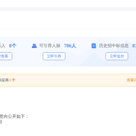
8个
706人
8
系人
可引荐人脉
历史招中标信息
即查看
立即引荐
立即监控
0
查看详
供应商
个
意向公开如下：
目