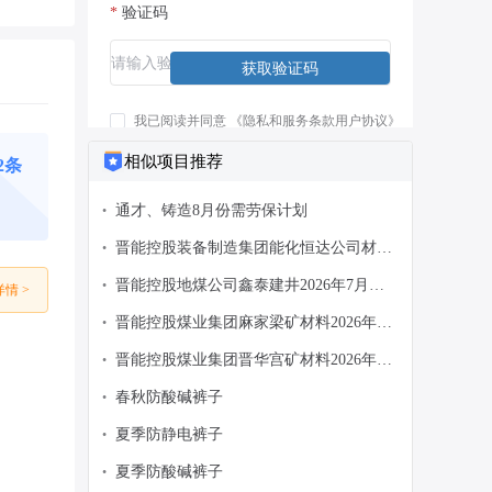
*
验证码
获取验证码
我已阅读并同意
《隐私和服务条款用户协议》
相似项目推荐
62条
注册/登录
通才、铸造8月份需劳保计划
•
晋能控股装备制造集团能化恒达公司材料
•
2026年7月滚珠型风油精等物资采购采购
晋能控股地煤公司鑫泰建井2026年7月计
•
情 >
公告
划夏凉被材料采购（二次公询）采购公告
晋能控股煤业集团麻家梁矿材料2026年1
•
月劳保物资红背心、红内裤等公开一次发
晋能控股煤业集团晋华宫矿材料2026年二
•
询采购公告
季度 胶鞋、胶板采购公告
春秋防酸碱裤子
•
夏季防静电裤子
•
夏季防酸碱裤子
•