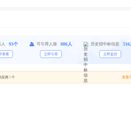
93个
886人
51
系人
可引荐人脉
历史招中标信息
即查看
立即引荐
立即监控
5
查看详
供应商
个