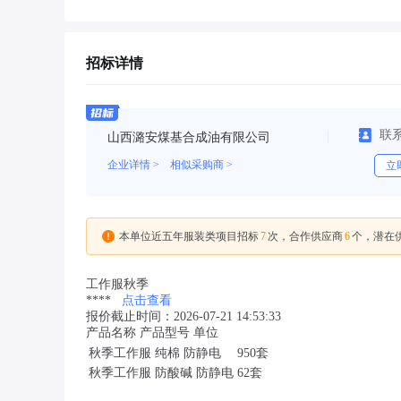
招标详情
联
山西潞安煤基合成油有限公司
企业详情 >
相似采购商 >
立
7
6
本单位近五年服装类项目招标
次，合作供应商
个，潜在
工作服秋季
****
点击查看
报价截止时间：2026-07-21 14:53:33
产品名称 产品型号 单位
秋季工作服
纯棉 防静电
950套
秋季工作服
防酸碱 防静电
62套