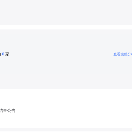
的
0
家
查看完整分
结果公告