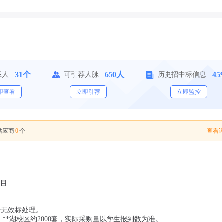
31个
650人
45
系人
可引荐人脉
历史招中标信息
即查看
立即引荐
立即监控
0
查看详
供应商
个
项目
按无效标处理。
套，**湖校区约2000套，实际采购量以学生报到数为准。