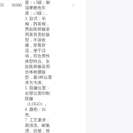
度：≥3级；耐
35
18360
/
湿摩擦色牢
度：≥3级；。
3. 款式：长
袖，西装领，
男款医师服采
用直筒宽松版
型，不设收
腰，穿着舒
适，便于活
动，符合男性
体型特点。女
款医师服采用
合体收腰版
型，最5终以需
求方为准。
5. 院徽位置：
右臂位置印制
院徽
（LOGO）。
6. 颜色：白
色。
7. 工艺要求：
易清洗、耐氯
漂、抗皱，按