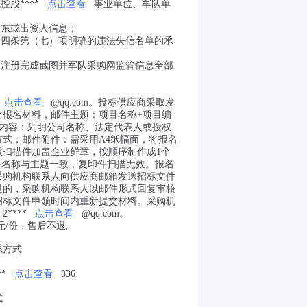
控股****
点击查看
事业单位、军队单
股东或出资人信息；
第四条第（七）项明确的违法失信名单
的承
网注册完成截图并军队采购网监管信息全部
点击查看
@qq.com。投标供应商采取发
交报名材料，邮件主题：项目名称+项目编
件内容：列明公司名称、法定代表人或授权
方式；邮件附件：需采用A4纸幅面，将报名
版扫描件加盖企业鲜章，按顺序制作成1个
件名称与主题一致，复印件扫描无效。报名
采购机构联系人向供应商邮箱发送招标文件
过的，采购机构联系人以邮件形式回复审核
招标文件申领时间内重新提交材料。采购机
：
2
****
点击查看
@qq.com。
0元/份，售后不退。
系方式
*
点击查看
836
式