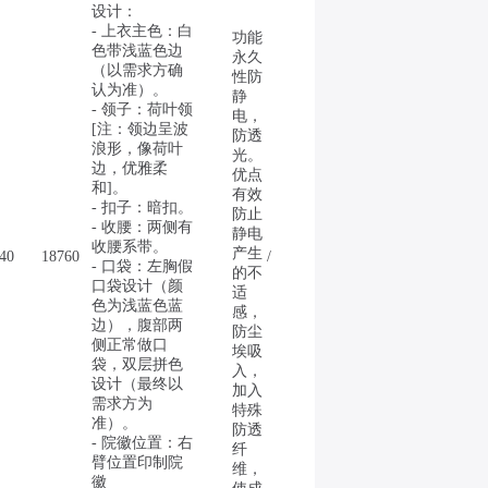
设计：
- 上衣主色：白
功能
色带浅蓝色边
永久
（以需求方确
性防
认为准）。
静
- 领子：荷叶领
电，
[注：领边呈波
防透
浪形，像荷叶
光。
边，优雅柔
优点
和]。
有效
- 扣子：暗扣。
防止
- 收腰：两侧有
静电
收腰系带。
产生
40
18760
/
- 口袋：左胸假
的不
口袋设计（颜
适
色为浅蓝色蓝
感，
边），腹部两
防尘
侧正常做口
埃吸
袋，双层拼色
入，
设计（最终以
加入
需求方为
特殊
准）。
防透
- 院徽位置：右
纤
臂位置印制院
维，
徽