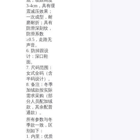
底，坡跟高度
3-4cm，具有缓
震减压效果；
一次成型，耐
磨耐折；具有
防滑深刻纹，
防滑系数
≥0.5，走路无
声音。
6. 防掉跟设
计：深口鞋
面。
7. 尺码范围：
女式全码（含
半码设计）。
8. 备注：冬季
加绒款按实际
需求采购（部
分人员配加绒
款，其余配普
通款）。
所有参数与冬
季款一致，区
别如下：
1. 内里：优质