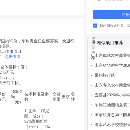
注册
我已阅读并同意
《
行国内询价，采购资金已全部落实，欢迎符
相似项目推荐
加投标。
购工作服项目
山东成武农村商业银
•
*
点击查看
年员工工装采购项
山东省华侨中学20
•
联合体投标：否；
公告
7245万元；
采购旅行毯
•
245万元；
家供应商中标。
山东寿光农村商业银
•
预算金
年工装采购项目变
单价
技术标准及参
交货
备
五莲县2026年小
•
额
要求
（元）
数
期限
注
招标公告
（元）
采购短袖翻领夏装
•
1. 面料：柯尼
国家税务总局平阴
•
酷。成分：
圾袋网上商城超市
92%聚酯纤维
济南艺术学校校服
•
（±5%）、7%