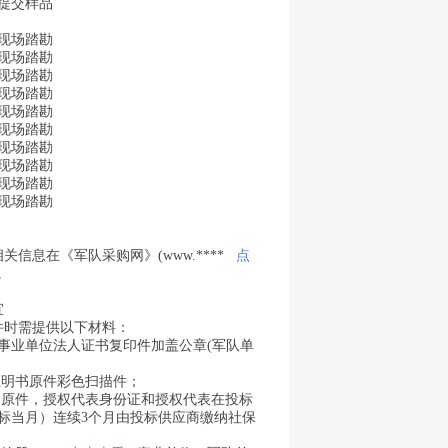
要提交样品
要现场踏勘
要现场踏勘
要现场踏勘
要现场踏勘
要现场踏勘
要现场踏勘
要现场踏勘
要现场踏勘
要现场踏勘
要现场踏勘
信息在《军队采购网》(www.****
点
布。
宜
件时需提供以下材料：
事业单位法人证书复印件加盖公章(军队单
证明书原件彩色扫描件；
书原件，授权代表身份证和授权代表在投标
标当月）连续3个月由投标供应商缴纳社保
；