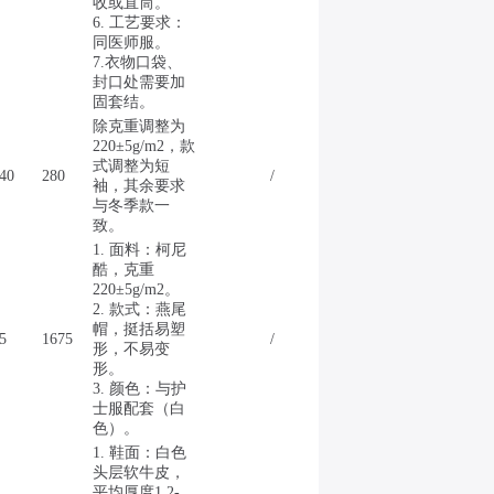
收或直筒。
6. 工艺要求：
同医师服。
7.衣物口袋、
封口处需要加
固套结。
除克重调整为
220±5g/m2，款
式调整为短
40
280
/
袖，其余要求
与冬季款一
致。
1. 面料：柯尼
酷，克重
220±5g/m2。
2. 款式：燕尾
帽，挺括易塑
5
1675
/
形，不易变
形。
3. 颜色：与护
士服配套（白
色）。
1. 鞋面：白色
头层软牛皮，
平均厚度1.2-