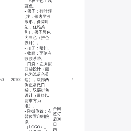
- 上衣主色：浅
蓝色。
- 领子：荷叶领
[注：领边呈波
浪形，像荷叶
边，优雅柔
和]，领子颜色
为白色（拼色
设计）。
- 扣子：暗扣。
- 收腰：两侧有
收腰系带。
- 口袋：左胸假
口袋设计（颜
色为浅蓝色蓝
50
20100
边），腹部两
/
侧正常做口
袋，双层拼色
设计（最终以
需求方为
准）。
合同
- 院徽位置：右
签订
臂位置印制院
后30
徽
日
（LOGO）。
内，