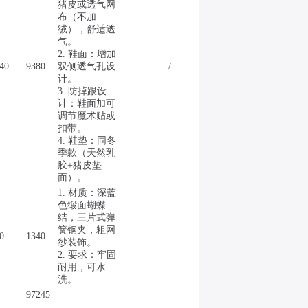
猪皮或透气网
布（不加
绒），舒适透
气。
2. 鞋面：增加
40
9380
双侧透气孔设
/
计。
3. 防掉跟设
计：鞋面加可
调节魔术贴或
扣带。
4. 鞋垫：同冬
季款（天然乳
胶+猪皮垫
面）。
1. 材质：深蓝
色缎面蝴蝶
结，三片式弹
簧钢夹，粗网
0
1340
纱装饰。
2. 要求：牢固
耐用，可水
洗。
97245