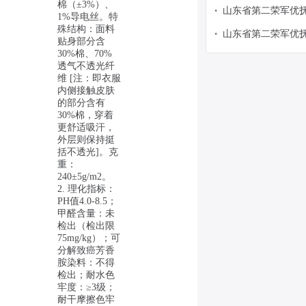
告
棉（±3%）、
山东省第二荣军优
•
1%导电丝。特
堂/PARADISE -天
殊结构：面料
山东省第二荣军优
•
体雨衣（两套165/
贴身部分含
色短帮雨鞋（38码
30%棉、70%
点接受当场验货的
送货至指定地点接
透气不透光纤
三个工作日送达）
维 [注：即衣服
标通知发出后三个
采购公告
内侧接触皮肤
超市竞价项目采购
的部分含有
30%棉，穿着
更舒适吸汗，
外层则保持挺
括不透光]。克
重：
240±5g/m2。
2. 理化指标：
PH值4.0-8.5；
甲醛含量：未
检出（检出限
75mg/kg）；可
分解致癌芳香
胺染料：不得
检出；耐水色
牢度：≥3级；
耐干摩擦色牢