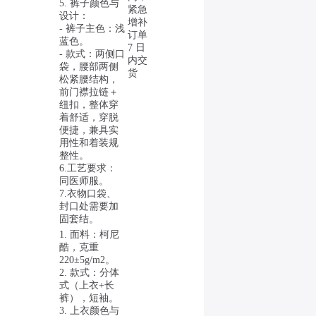
5. 裤子颜色与
紧急
设计：
增补
- 裤子主色：浅
订单
蓝色。
7 日
- 款式：两侧口
内交
袋，腰部两侧
货
松紧腰结构，
前门襟拉链＋
纽扣，整体穿
着舒适，穿脱
便捷，兼具实
用性和着装规
整性。
6.工艺要求：
同医师服。
7.衣物口袋、
封口处需要加
固套结。
1. 面料：柯尼
酷，克重
220±5g/m2。
2. 款式：分体
式（上衣+长
裤），短袖。
3. 上衣颜色与