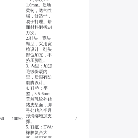
1.6mm。质地
柔韧，透气性
强，舒适**，
易于打理。帮
面材料耐折≥4
万次。
2.鞋头：宽头
鞋型，采用宽
楦设计，鞋头
部位加宽，不
挤压脚趾。
3. 内里：加短
毛绒保暖内
里，后跟有防
磨脚设计。
4. 鞋垫：平
整，3.5-6mm
天然乳胶外贴
猪皮垫面，脚
弓处贴合半月
形海绵增加支
50
10050
/
撑。
5. 鞋底：EVA/
橡胶复合大