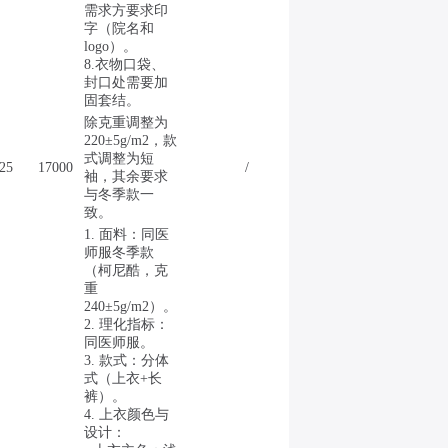
需求方要求印
字（院名和
logo）。
8.衣物口袋、
封口处需要加
固套结。
除克重调整为
220±5g/m2，款
式调整为短
25
17000
/
袖，其余要求
与冬季款一
致。
1. 面料：同医
师服冬季款
（柯尼酷，克
重
240±5g/m2）。
2. 理化指标：
同医师服。
3. 款式：分体
式（上衣+长
裤）。
4. 上衣颜色与
设计：