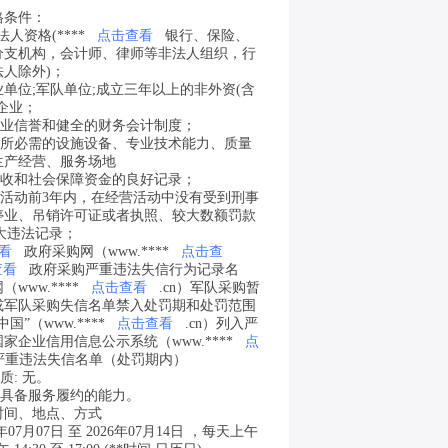
格条件：
法人资格(****
点击查看
银行、保险、
分支机构，会计师、律师等非法人组织，行
人除外)；
业单位;军队单位;成立三年以上的非外资(含
企业；
商业信誉和健全的财务会计制度；
同所必需的设施设备、专业技术能力、质量
生产经营、服务场地
税收和社会保障资金的良好记录；
购活动前3年内，在经营活动中没有受到刑事
停业、吊销许可证或者执照、较大数额罚款
重大违法记录；
看
政府采购网（www.****
点击查
查看
政府采购严重违法失信行为记录名
www.****
点击查看
.cn）军队采购暂
或军队采购失信名单禁入处罚期和处罚范围
”（www.****
点击查看
.cn）列入严
家企业信用信息公示系统（www.****
点
入严重违法失信名单（处罚期内）
质: 无。
当具备服务履约的能力。
时间、地点、方式
6年07月07日 至 2026年07月14日 ，每天上午