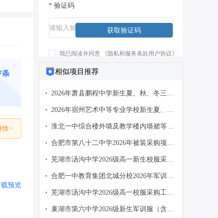
*
验证码
获取验证码
我已阅读并同意
《隐私和服务条款用户协议》
相似项目推荐
67条
注册/登录
2026年萧县鹏程中学新生夏、秋、冬三季
•
校服采购项目磋商邀请
2026年宿州艺术中等专业学校新生夏、
•
秋、冬三季校服采购项目磋商邀请
淮北一中综合楼外墙及教学楼内墙裙等改
•
情 >
造项目竞争性磋商公告
合肥市第八十二中学2026年被装采购项目
•
招标公告
芜湖市汤沟中学2026级高一新生校服采购
•
招标公告
合肥一中教育集团北城分校2026年军训服
•
下载
预览
装采购项目招标公告
芜湖市汤沟中学2026级高一校服采购工作
•
公告
巢湖市第六中学2026级新生军训服（含
•