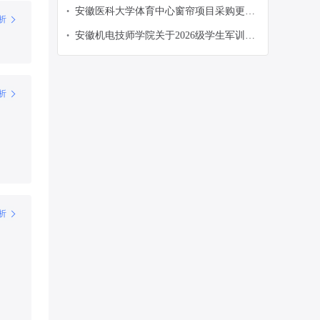
帽、编织外腰带）询价公告
安徽医科大学体育中心窗帘项目采购更正
•
析
公告
安徽机电技师学院关于2026级学生军训服
•
装的竞价采购
析
析