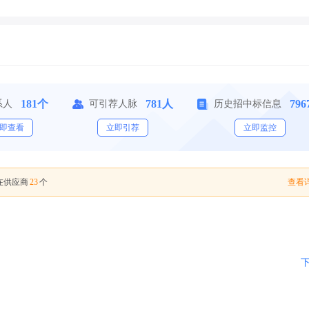
181个
781人
79
系人
可引荐人脉
历史招中标信息
即查看
立即引荐
立即监控
23
查看详
在供应商
个