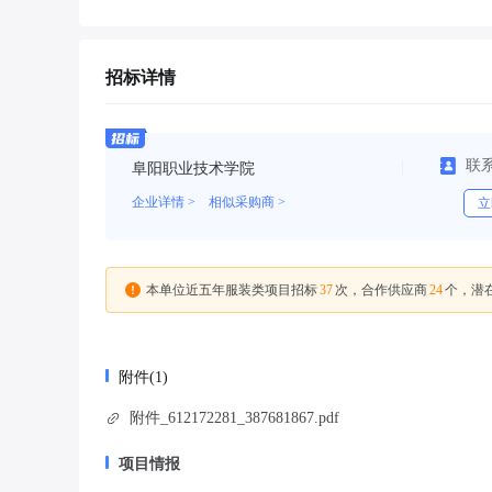
招标详情
联
阜阳职业技术学院
企业详情 >
相似采购商 >
立
37
24
本单位近五年服装类项目招标
次，合作供应商
个，潜
附件(1)
附件_612172281_387681867.pdf
项目情报