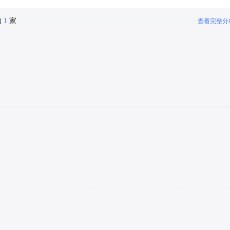
的
1
家
查看完整分