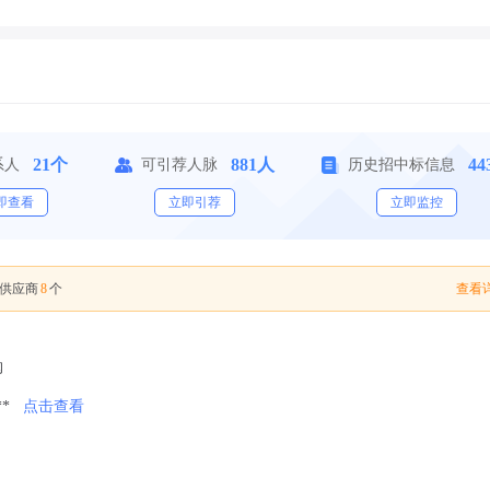
21个
881人
44
系人
可引荐人脉
历史招中标信息
即查看
立即引荐
立即监控
8
查看详
供应商
个
购
**
点击查看