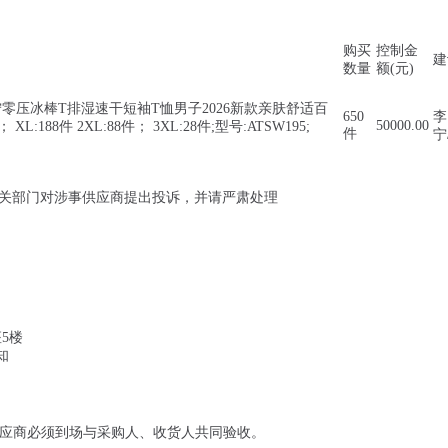
购买
控制金
建
数量
额(元)
:李宁零压冰棒T排湿速干短袖T恤男子2026新款亲肤舒适百
650
李
50000.00
L:188件 2XL:88件； 3XL:28件;型号:ATSW195;
件
宁/
关部门对涉事供应商提出投诉，并请严肃处理
座5楼
知
供应商必须到场与采购人、收货人共同验收。