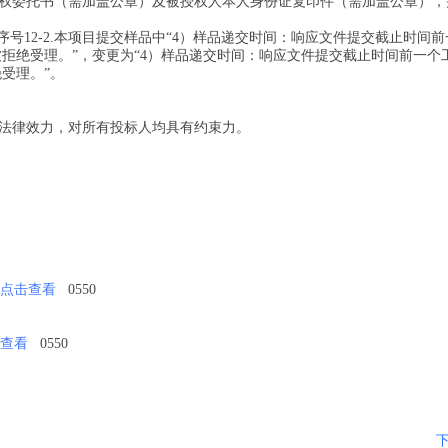
权委托书（需加盖公章）及被授权人本人身份证复印件（需加盖公章），
号12-2.本项目提交样品中“4）样品递交时间：响应文件提交截止时间
品将被拒绝受理。”，变更为“4）样品递交时间：响应文件提交截止时间前一个
绝受理。”。
法律效力，对所有投标人均具有约束力。
点击查看
0550
查看
0550