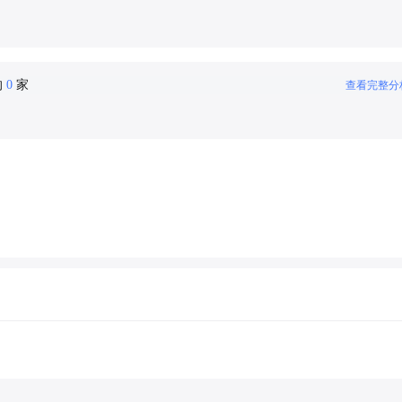
的
0
家
查看完整分