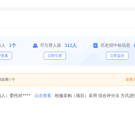
1个
512人
系人
可引荐人脉
历史招中标信息
即查看
立即引荐
立即监控
0
查看详
供应商
个
人）委托对****
点击查看
校服采购（项目）采用 综合评分法 方式进