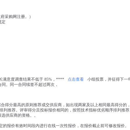
政府采购网注册。）
规定
意度调查结果不低于 85%，****
点击查看
小组投票，并征得下一
度合同。同一合同续签不超过两次，
按综合得分最高的原则推荐成交供应商，如出现两家及以上相同最高得分的
排列推荐。评审得分且投标报价相同的，按照技术指标优劣顺序排列推荐
候选供应商的资格。。
规定的报价有效时间段内进行在线一次性报价，在报价截止前可修改报价。