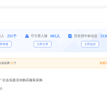
251个
602人
51
系人
可引荐人脉
历史招中标信息
即查看
立即引荐
立即监控
25
查看详
在供应商
个
” 社会实践活动购买服装采购
93