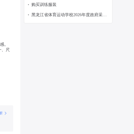
购买训练服装
•
黑龙江省体育运动学校2026年度政府采购
•
意向公告(第1批)
式感。
一、尺
析