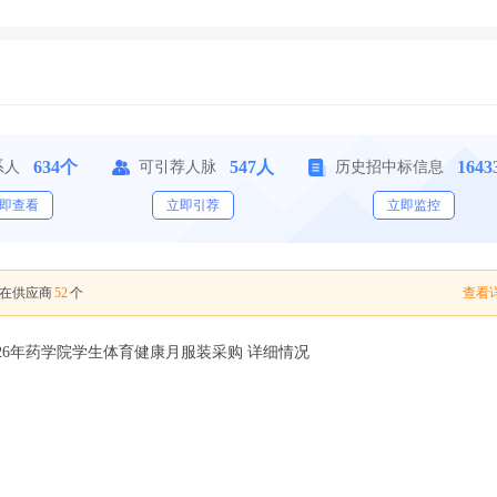
634个
547人
164
系人
可引荐人脉
历史招中标信息
即查看
立即引荐
立即监控
52
查看详
在供应商
个
-2026年药学院学生体育健康月服装采购 详细情况