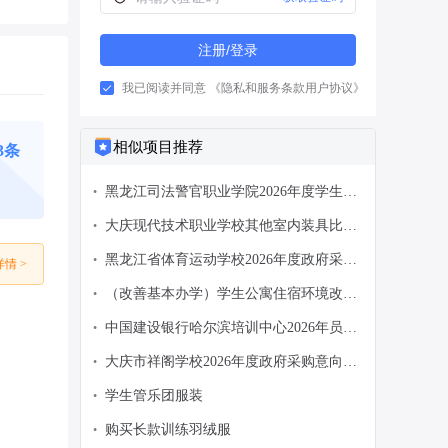
注册/登录
我已阅读并同意
《隐私和服务条款用户协议》
相似项目推荐
33条
黑龙江司法警官职业学院2026年度学生装
•
备采购-询比采购公告
大庆现代技术职业学校其他室内装具比价
•
比价采购需求公告
黑龙江省体育运动学校2026年度政府采购
•
情 >
意向公告(第3批)
（改善基本办学）学生公寓住宿环境改善
•
工程—窗帘（含杆）（JJ20260299）采购
中国建设银行哈尔滨培训中心2026年员工
•
公告
工装项目供应商征集
大庆市祥阁学校2026年度政府采购意向公
•
告(第22批)
学生管乐团服装
•
购买长款训练羽绒服
•