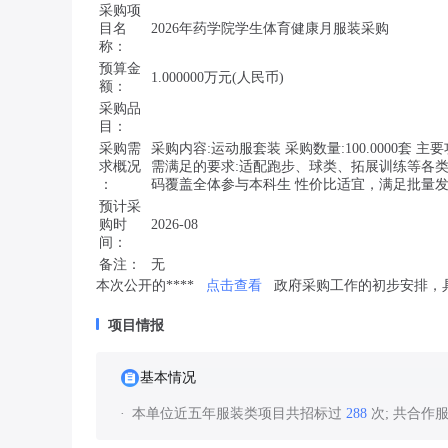
采购项
目名
2026年药学院学生体育健康月服装采购
称：
预算金
1.000000万元(人民币)
额：
采购品
目：
采购需
采购内容:运动服套装 采购数量:100.0000
求概况
需满足的要求:适配跑步、球类、拓展训练等各
：
码覆盖全体参与本科生 性价比适宜，满足批量
预计采
购时
2026-08
间：
备注：
无
本次公开的****
点击查看
政府采购工作的初步安排，
项目情报
基本情况
本单位近五年服装类项目共招标过
288
次; 共合作